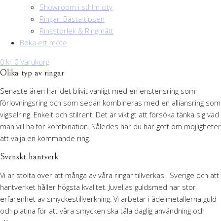
Showroom i sthlm city
Ringar: Bästa tipsen
Ringstorlek & Ringmått
Boka ett möte
0
kr
0
Varukorg
Olika typ av ringar
Senaste åren har det blivit vanligt med en enstensring som
förlovningsring och som sedan kombineras med en alliansring som
vigselring. Enkelt och stilrent! Det är viktigt att försöka tänka sig vad
man vill ha för kombination. Således har du har gott om möjligheter
att välja en kommande ring.
Svenskt hantverk
Vi är stolta över att många av våra ringar tillverkas i Sverige och att
hantverket håller högsta kvalitet. Juvelias guldsmed har stor
erfarenhet av smyckestillverkning. Vi arbetar i ädelmetallerna guld
och platina för att våra smycken ska tåla daglig användning och