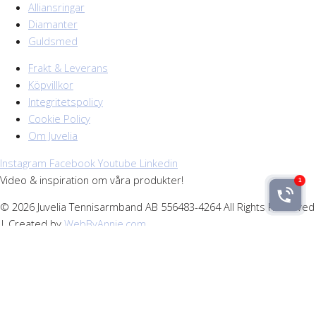
Alliansringar
Diamanter
Guldsmed
Frakt & Leverans
Köpvillkor
Integritetspolicy
Cookie Policy
Om Juvelia
Instagram
Facebook
Youtube
Linkedin
Video & inspiration om våra produkter!
© 2026 Juvelia Tennisarmband AB 556483-4264 All Rights Reserved
| Created by
WebByAnnie.com
Vi använder cookies för att webbplatsen ska
fungera på ett bra sätt för dig.
Genom att surfa vidare godkänner du att vi