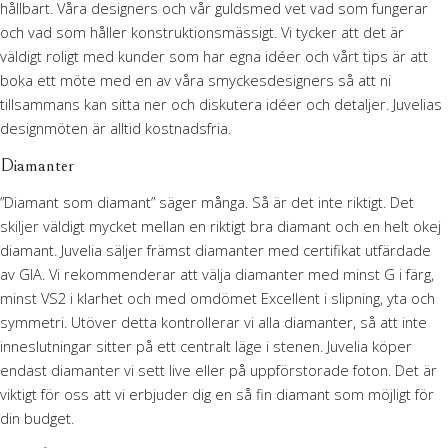
hållbart. Våra designers och vår guldsmed vet vad som fungerar
och vad som håller konstruktionsmässigt. Vi tycker att det är
väldigt roligt med kunder som har egna idéer och vårt tips är att
boka ett möte med en av våra smyckesdesigners så att ni
tillsammans kan sitta ner och diskutera idéer och detaljer. Juvelias
designmöten är alltid kostnadsfria.
Diamanter
”Diamant som diamant” säger många. Så är det inte riktigt. Det
skiljer väldigt mycket mellan en riktigt bra diamant och en helt okej
diamant. Juvelia säljer främst diamanter med certifikat utfärdade
av GIA. Vi rekommenderar att välja diamanter med minst G i färg,
minst VS2 i klarhet och med omdömet Excellent i slipning, yta och
symmetri. Utöver detta kontrollerar vi alla diamanter, så att inte
inneslutningar sitter på ett centralt läge i stenen. Juvelia köper
endast diamanter vi sett live eller på uppförstorade foton. Det är
viktigt för oss att vi erbjuder dig en så fin diamant som möjligt för
din budget.