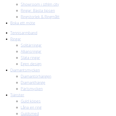
Showroom i sthlm city
Ringar: Bästa tipsen
Ringstorlek & Ringmått
Boka ett möte
Tennisarmband
Ringar
Solitärringar
Alliansringar
Släta ringar
Egen design
Diamantsmycken
Diamantörhängen
Diamanthänge
Pärlsmycken
Tjänster
Guld köpes
Låna en ring
Guldsmed