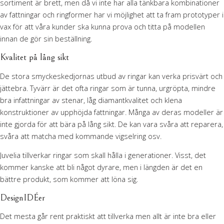
sortiment är brett, men då vi inte har alla tänkbara kombinationer
av fattningar och ringformer har vi möjlighet att ta fram prototyper i
vax för att våra kunder ska kunna prova och titta på modellen
innan de gör sin beställning.
Kvalitet på lång sikt
De stora smyckeskedjornas utbud av ringar kan verka prisvärt och
jättebra. Tyvärr är det ofta ringar som är tunna, urgröpta, mindre
bra infattningar av stenar, låg diamantkvalitet och klena
konstruktioner av upphöjda fattningar. Många av deras modeller är
inte gjorda för att bära på lång sikt. De kan vara svåra att reparera,
svåra att matcha med kommande vigselring osv.
Juvelia tillverkar ringar som skall hålla i generationer. Visst, det
kommer kanske att bli något dyrare, men i längden är det en
bättre produkt, som kommer att löna sig.
DesignIDÉer
Det mesta går rent praktiskt att tillverka men allt är inte bra eller