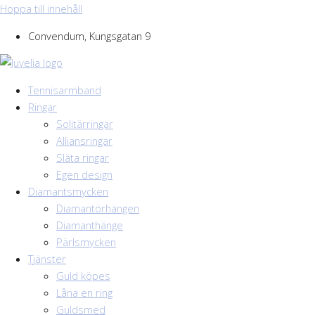
Hoppa till innehåll
Convendum, Kungsgatan 9
Tennisarmband
Ringar
Solitärringar
Alliansringar
Släta ringar
Egen design
Diamantsmycken
Diamantörhängen
Diamanthänge
Pärlsmycken
Tjänster
Guld köpes
Låna en ring
Guldsmed