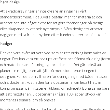
Egen design
Att skräddarsy ringar är inte dyrare än ringarna i vårt
standardsortiment. Hos Juvelia betalar man för materialet och
arbetet och inte något extra för att göra förändringar på design
eller skapande av ett helt nytt smycke. Våra designers arbetar
dagligen med ta fram smycken efter kunders idéer och önskemål.
Budget
Det kan vara svårt att veta vad som är rätt ordning inom valet av
ring/ar. Det kan vara ett bra tips att först och främst välja ring (form
och material) samt fattningstyp och diamant. Det går också att
planera in möjligheten att fylla på med sidostenar i ringen i
designen. För de som vill ha en förlovningsring med både mittsten
och sidostenar: kostnaden för sidostenarna kan leda till att ni
kompromissar på mittstenen (ibland omedvetet). Börja gärna bara
att sätt mittstenen. Sidostenarna (några 100-lappar styck) kan
monteras i senare, om så önskas.
Vi hjälper våra kunder att tänka rätt och kommer med flexibla och