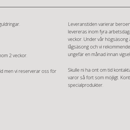
guldringar.
Leveranstiden varierar beroe
levereras inom fyra arbetsda
veckor. Under vår högsäsong ä
lågsäsong och vi rekommendera
ungefär en månad innan vigsel
nom 2 veckor.
Skulle ni ha ont om tid kontakta
id men vi reserverar oss för
varor så fort som möjligt. Kon
specialprodukter.