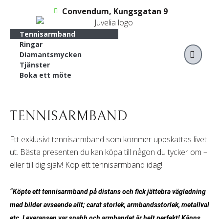
Hoppa
Convendum, Kungsgatan 9
till
innehåll
Tennisarmband
Ringar
VAR
Diamantsmycken
Tjänster
Boka ett möte
TENNISARMBAND
Ett exklusivt tennisarmband som kommer uppskattas livet
ut. Bästa presenten du kan köpa till någon du tycker om –
eller till dig själv! Köp ett tennisarmband idag!
“Köpte ett tennisarmband på distans och fick jättebra vägledning
med bilder avseende allt; carat storlek, armbandsstorlek, metallval
etc. Leveransen var snabb och armbandet är helt perfekt! Känns