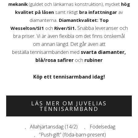
mekanik
(guldet och länkarnas konstruktion), mycket
hög
kvalitet på låsen
samt riktigt
bra infattningar
av
diamanterna.
Diamantkvalitet: Top
Snabba leveranser och
Wesselton/SI1
och
River/SI1.
bra priser. Vi är även flexibla om det finns önskemål
om
annan
längd. Det går
även att
beställa
tennisarmbanden med
svarta diamanter,
blå/rosa safirer
och
rubiner
Köp ett tennisarmband idag!
LÄS MER OM JUVELIAS
TENNISARMBAND
Allahjärtansdag (14/2)
Födelsedag
”Push-gift” (föda-barn-present)