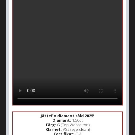
Jättefin diamant såld 2025!
Diamant:
1,50ct
Färg:
G (Top Wesselton)
Klarhet:
VS2 (eye clean)
Certifikat:
GIA