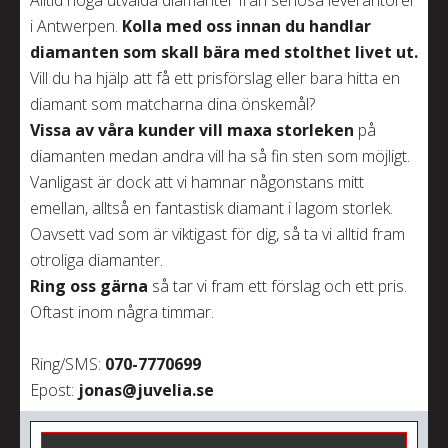
Alltid noga utvalda diamanter från seriösa leverantörer
i Antwerpen.
Kolla med oss
innan du handlar
diamanten som skall bära med stolthet livet ut.
Vill du ha hjälp att få ett prisförslag eller bara hitta en
diamant som matcharna dina önskemål?
Vissa av våra kunder vill maxa storleken
på
diamanten medan andra vill ha så fin sten som möjligt.
Vanligast är dock att vi hamnar någonstans mitt
emellan, alltså en fantastisk diamant i lagom storlek.
Oavsett vad som är viktigast för dig, så ta vi alltid fram
otroliga diamanter.
Ring oss gärna
så tar vi fram ett förslag och ett pris.
Oftast inom några timmar.
Ring/SMS:
070-7770699
Epost:
jonas@juvelia.se