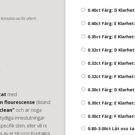
0.40ct Färg: D Klarhet
r
Kontakta oss för offert!
0.40ct Färg: E Klarhet:
0.35ct Färg: E Klarhet:
0.32ct Färg: D Klarhet
0.32ct Färg: E Klarhet:
.
0.32ct Färg: F Klarhet:
0.30ct Färg: D Klarhet
kat
med
n flourescense
(ibland
0.30ct Färg: E Klarhet:
 clean”
och är noga
0.30ct Färg: F Klarhet:
 tydliga inneslutningar
ecifik sten, eller vill ni
0.80-3.00ct Låt oss ta 
av er till oss! Kontakta