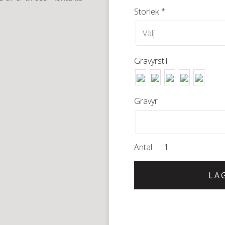
Storlek
*
Gravyrstil
Gravyr
LÄ