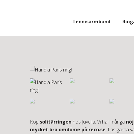
Hoppa
till
innehåll
Tennisarmband
Ring
Köp
solitärringen
hos Juvelia. Vi har många
nöj
mycket bra omdöme på reco.se
. Läs gärna v