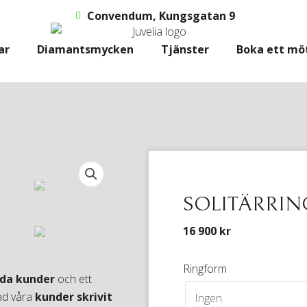
Convendum, Kungsgatan 9
ar
Diamantsmycken
Tjänster
Boka ett mö
SOLITÄRRIN
16 900
kr
Solitärring
Ringform
da kunder
och ett
Paris
ad våra
kunder skrivit
mängd