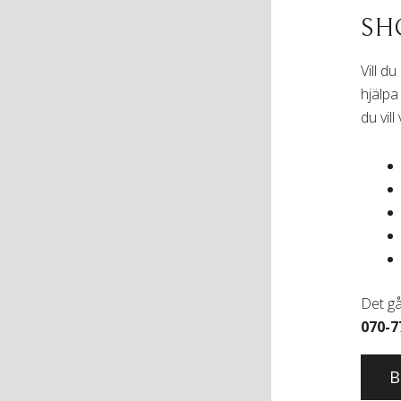
SH
Vill d
hjälpa
du vil
Det gå
070-7