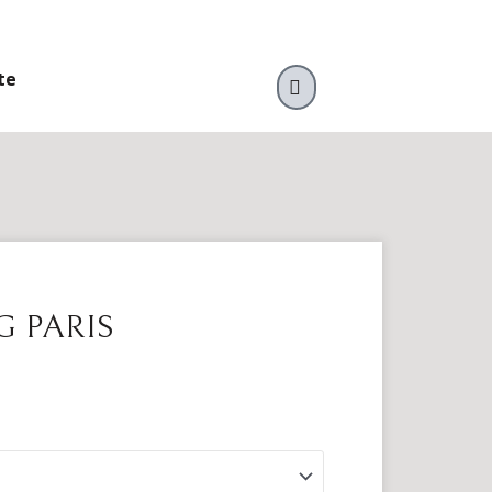
te
VARUKORG
G PARIS