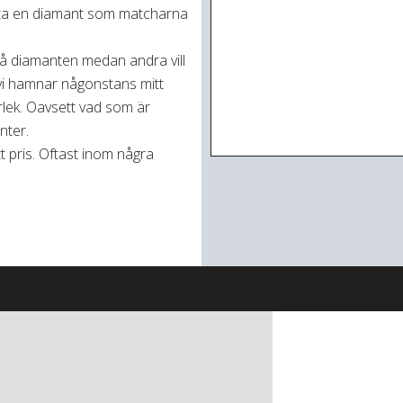
 hitta en diamant som matcharna
å diamanten medan andra vill
t vi hamnar någonstans mitt
orlek. Oavsett vad som är
anter.
tt pris. Oftast inom några