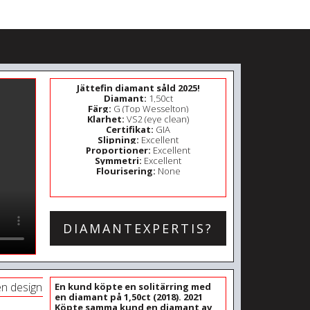
Jättefin diamant såld 2025!
Diamant:
1,50ct
Färg:
G (Top Wesselton)
Klarhet:
VS2 (eye clean)
Certifikat:
GIA
Slipning:
Excellent
Proportioner:
Excellent
Symmetri:
Excellent
Flourisering:
None
DIAMANTEXPERTIS?
En kund köpte en solitärring med
en diamant på 1,50ct (2018). 2021
Köpte samma kund en diamant av