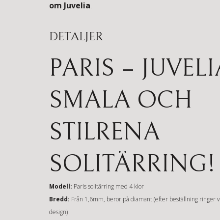
om Juvelia
.
DETALJER
PARIS – JUVEL
SMALA OCH
STILRENA
SOLITÄRRING!
Modell:
Paris solitärring med 4 klor
Bredd:
Från 1,6mm, beror på diamant (efter beställning ringer 
design)