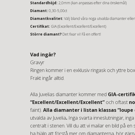
Standardhöjd:
2,0mm (kan anpassas efter dina önskemål)
Diamant:
0,30-5,00ct
Diamantkvalitet:
Välj bland våra noga utvalda diamanter elle
Certifikat:
GIA (Excellent/Excellent/Excellent)
Större diamant?
Det fixar vi!
Få en offert!
Vad ingår?
Gravyr
Ringen kommer i en exklusiv ringask och yttre box
Frakt ingår alltid.
Alla Juvelias diamanter kommer med
GIA-certifi
“Excellent/Excellent/Excellent”
och oftast
no
faint).
Alla diamanter i listan klassas “loupe
utvalda av Juvelia
.
Inga svarta inneslutningar, inga
centralt i stenen. Vill du att vi mailar en bild på en sp
ha hjälp att förstå mer om diamanterna, hör gärna 