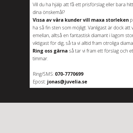
Vill du ha hjälp att få ett prisförslag eller bara
dina önskemål?
Vissa av våra kunder vill maxa storleken
p
ha så fin sten som möjligt. Vanligast är dock at
emellan, alltså en fantastisk diamant i lagom st
viktigast för dig, så ta vi alltid fram otroliga diam
Ring oss gärna
så tar vi fram ett förslag och e
timmar.
Ring/SMS:
070-7770699
Epost:
jonas@juvelia.se