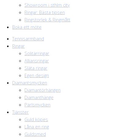
Showroom i sthlm city
Ringar: Bästa tipsen
Ringstorlek & Ringmått
Boka ett möte
Tennisarmband
Ringar
Solitärringar
Alliansringar
Släta ringar
Egen design
Diamantsmycken
Diamantörhängen
Diamanthänge
Pärlsmycken
Tjänster
Guld köpes
Låna en ring
Guldsmed