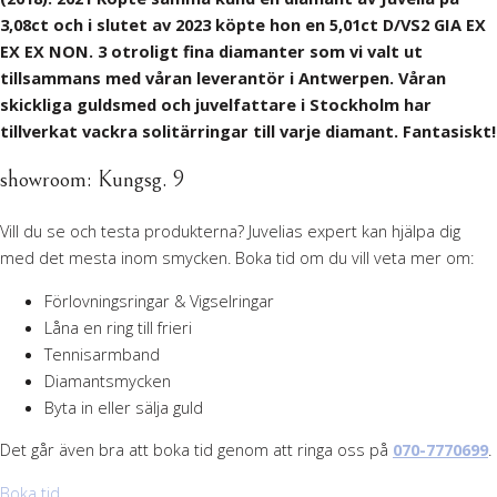
3,08ct och i slutet av 2023 köpte hon en 5,01ct D/VS2 GIA EX
EX EX NON. 3 otroligt fina diamanter som vi valt ut
tillsammans med våran leverantör i Antwerpen. Våran
skickliga guldsmed och juvelfattare i Stockholm har
tillverkat vackra solitärringar till varje diamant. Fantasiskt!
showroom: Kungsg. 9
Vill du se och testa produkterna? Juvelias expert kan hjälpa dig
med det mesta inom smycken. Boka tid om du vill veta mer om:
Förlovningsringar & Vigselringar
Låna en ring till frieri
Tennisarmband
Diamantsmycken
Byta in eller sälja guld
Det går även bra att boka tid genom att ringa oss på
070-7770699
.
Boka tid