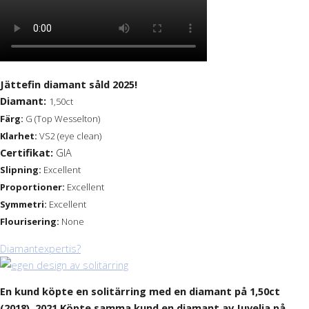
Jättefin diamant såld 2025!
Diamant:
1,50ct
Färg:
G (Top Wesselton)
Klarhet:
VS2 (eye clean)
Certifikat:
GIA
Slipning:
Excellent
Proportioner:
Excellent
Symmetri:
Excellent
Flourisering:
None
Diamantexpertis?
En kund köpte en solitärring med en diamant på 1,50ct
(2018). 2021 Köpte samma kund en diamant av Juvelia på