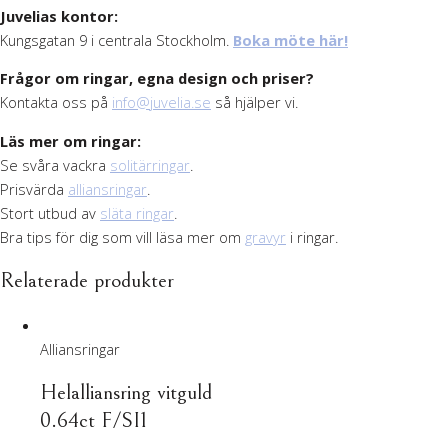
Juvelias kontor:
Kungsgatan 9 i centrala Stockholm.
Boka möte här!
Frågor om ringar, egna design och priser?
Kontakta oss på
info@juvelia.se
så hjälper vi.
Läs mer om ringar:
Se svåra vackra
solitärringar
.
Prisvärda
alliansringar
.
Stort utbud av
släta ringar
.
Bra tips för dig som vill läsa mer om
gravyr
i ringar.
Relaterade produkter
Alliansringar
Helalliansring vitguld
0.64ct F/SI1