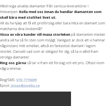
Alltid noga utvalda diamanter från seriösa leverantörer i
Antwerpen.
Kolla med oss
innan du handlar diamanten som
skall bära med stolthet livet ut.
Vill du ha hjälp att få ett prisförslag eller bara hitta en diamant som
matcharna dina önskemål?
Vissa av våra kunder vill maxa storleken
på diamanten medan
andra vill ha så fin sten som möjligt. Vanligast är dock att vi hamnar
någonstans mitt emellan, alltså en fantastisk diamant i lagom
storlek. Oavsett vad som är viktigast för dig, så ta vi alltid fram
otroliga diamanter.
Ring oss gärna
så tar vi fram ett förslag och ett pris. Oftast inom
några timmar.
Ring/SMS:
070-7770699
Epost:
jonas@juvelia.se