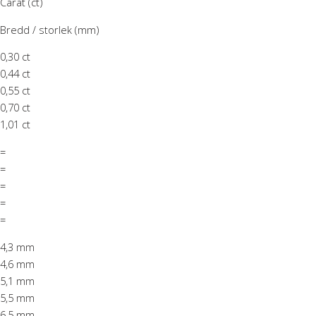
Carat (ct)
Bredd / storlek (mm)
0,30 ct
0,44 ct
0,55 ct
0,70 ct
1,01 ct
=
=
=
=
=
4,3 mm
4,6 mm
5,1 mm
5,5 mm
6,5 mm