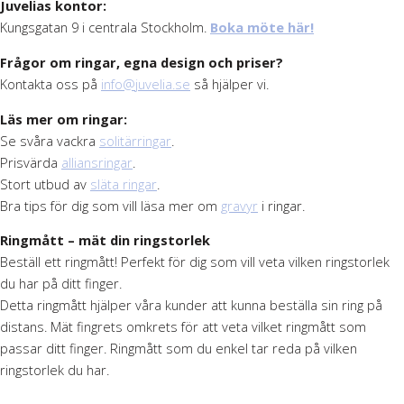
Juvelias kontor:
Kungsgatan 9 i centrala Stockholm.
Boka möte här!
Frågor om ringar, egna design och priser?
Kontakta oss på
info@juvelia.se
så hjälper vi.
Läs mer om ringar:
Se svåra vackra
solitärringar
.
Prisvärda
alliansringar
.
Stort utbud av
släta ringar
.
Bra tips för dig som vill läsa mer om
gravyr
i ringar.
Ringmått – mät din ringstorlek
Beställ ett ringmått! Perfekt för dig som vill veta vilken ringstorlek
du har på ditt finger.
Detta ringmått hjälper våra kunder att kunna beställa sin ring på
distans. Mät fingrets omkrets för att veta vilket ringmått som
passar ditt finger. Ringmått som du enkel tar reda på vilken
ringstorlek du har.