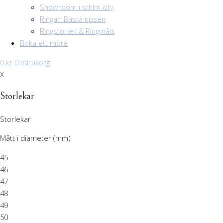
Showroom i sthlm city
Ringar: Bästa tipsen
Ringstorlek & Ringmått
Boka ett möte
0
kr
0
Varukorg
X
Storlekar
Storlekar
Mått i diameter (mm)
45
46
47
48
49
50