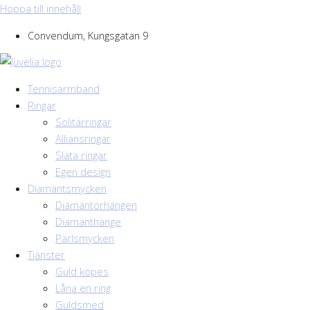
Hoppa till innehåll
Convendum, Kungsgatan 9
Tennisarmband
Ringar
Solitärringar
Alliansringar
Släta ringar
Egen design
Diamantsmycken
Diamantörhängen
Diamanthänge
Pärlsmycken
Tjänster
Guld köpes
Låna en ring
Guldsmed