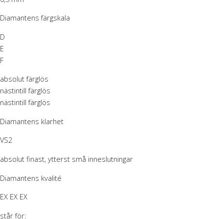
Diamantens färgskala
D
E
F
absolut färglös
nästintill färglös
nästintill färglös
Diamantens klarhet
VS2
absolut finast, ytterst små inneslutningar
Diamantens kvalité
EX EX EX
står för: