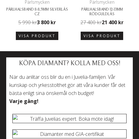
Pärlsmycken
Pärlsmycken
PÄRLHALSBAND 8-8,5MM SILVERLÅS
PÄRLHALSBAND 12-13MM
CZ
RÖDGULDLÅS
5 990
kr
3 800
kr
27 400
kr
21 400
kr
VISA PRODUKT
VISA PRODUKT
KÖPA DIAMANT? KOLLA MED OSS!
När du anlitar oss blir du en i Juvelia-familjen. Vår
kunskap och yrkesstolthet gör att våra kunder får det
bästa enligt sina önskemål och budget!
Varje gång!
.