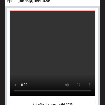
Epost:
jonas@juvelia.se
Jättefin diamant såld 2025!