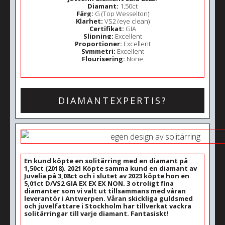
Diamant:
1,50ct
Färg:
G (Top Wesselton)
Klarhet:
VS2 (eye clean)
Certifikat:
GIA
Slipning:
Excellent
Proportioner:
Excellent
Symmetri:
Excellent
Flourisering:
None
DIAMANTEXPERTIS?
En kund köpte en solitärring med en diamant på
1,50ct (2018). 2021 Köpte samma kund en diamant av
Juvelia på 3,08ct och i slutet av 2023 köpte hon en
5,01ct D/VS2 GIA EX EX EX NON. 3 otroligt fina
diamanter som vi valt ut tillsammans med våran
leverantör i Antwerpen. Våran skickliga guldsmed
och juvelfattare i Stockholm har tillverkat vackra
solitärringar till varje diamant. Fantasiskt!