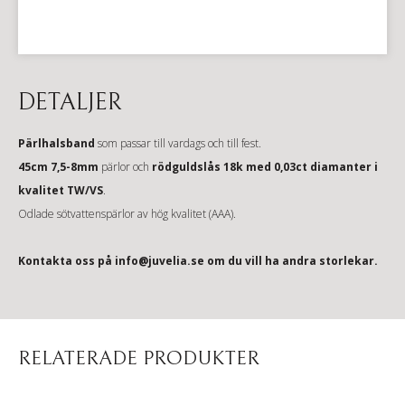
DETALJER
Pärlhalsband
som passar till vardags och till fest.
45cm 7,5-8mm
pärlor och
rödguldslås 18k med 0,03ct diamanter i
kvalitet TW/VS
.
Odlade sötvattenspärlor av hög kvalitet (AAA).
Kontakta oss på info@juvelia.se om du vill ha andra storlekar.
RELATERADE PRODUKTER