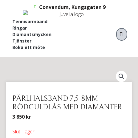
Hoppa
Convendum, Kungsgatan 9
till
innehåll
Tennisarmband
Ringar
VAR
Diamantsmycken
Tjänster
Boka ett möte
PÄRLHALSBAND 7,5-8MM
RÖDGULDLÅS MED DIAMANTER
3 850
kr
Slut i lager