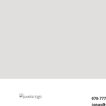
070-77
jonas@j