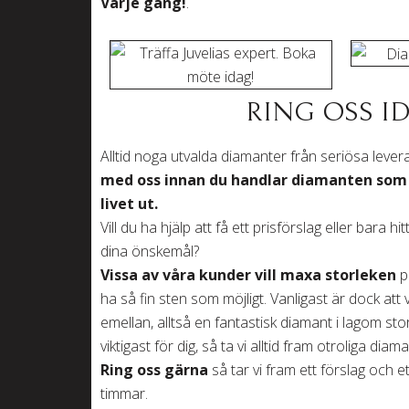
Varje gång!
.
RING OSS I
Alltid noga utvalda diamanter från seriösa leve
med oss
innan du handlar diamanten som 
livet ut.
Vill du ha hjälp att få ett prisförslag eller bara
dina önskemål?
Vissa av våra kunder vill maxa storleken
p
ha så fin sten som möjligt. Vanligast är dock at
emellan, alltså en fantastisk diamant i lagom st
viktigast för dig, så ta vi alltid fram otroliga diam
Ring oss gärna
så tar vi fram ett förslag och e
timmar.