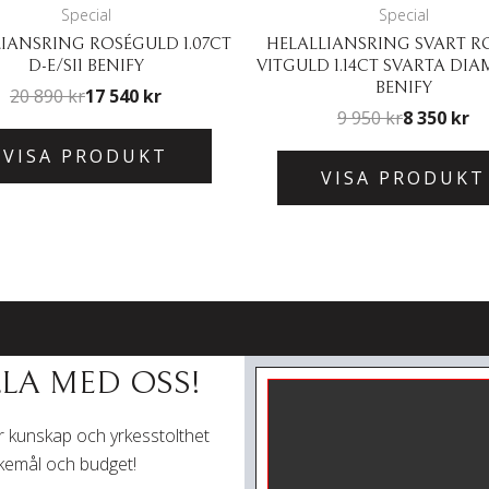
Special
Special
IANSRING ROSÉGULD 1.07CT
HELALLIANSRING SVART 
D-E/SI1 BENIFY
VITGULD 1.14CT SVARTA DI
BENIFY
20 890
kr
17 540
kr
9 950
kr
8 350
kr
VISA PRODUKT
VISA PRODUKT
LA MED OSS!
Vår kunskap och yrkesstolthet
skemål och budget!