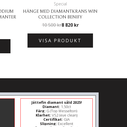
Special
RODIUM
HÄNGE MED DIAMANTKRANS WIN
AMANTER
COLLECTION BENIFY
10 500
kr
8 820
kr
VISA PRODUKT
Jättefin diamant såld 2025!
Diamant:
1,50ct
Färg:
G (Top Wesselton)
Klarhet:
VS2 (eye clean)
Certifikat:
GIA
Slipning:
Excellent