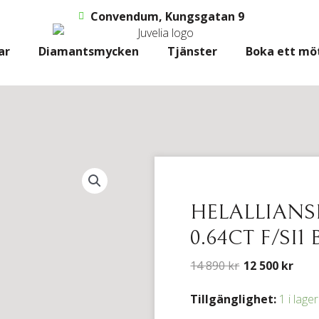
Convendum, Kungsgatan 9
ar
Diamantsmycken
Tjänster
Boka ett mö
HELALLIANS
0.64CT F/SI1
14 890
kr
12 500
kr
Helalliansring
Tillgänglighet:
1 i lager
vitguld