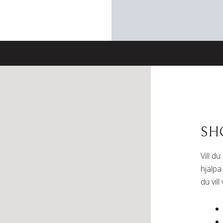
SH
Vill d
hjälpa
du vil