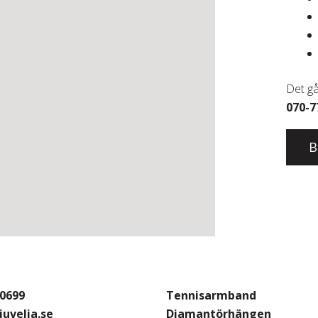
Det gå
070-7
70699
Tennisarmband
uvelia.se
Diamantörhängen