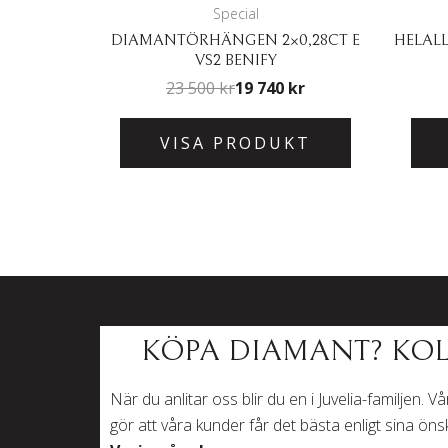
Special
DIAMANTÖRHÄNGEN 2×0,28CT E
HELALL
VS2 BENIFY
23 500
kr
19 740
kr
VISA PRODUKT
KÖPA DIAMANT? KOL
När du anlitar oss blir du en i Juvelia-familjen. 
gör att våra kunder får det bästa enligt sina ön