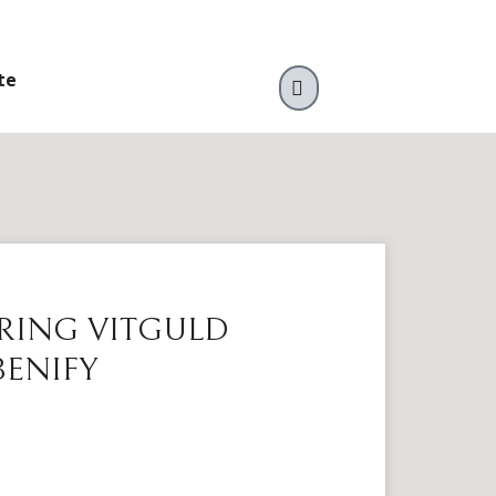
te
VARUKORG
RING VITGULD
 BENIFY