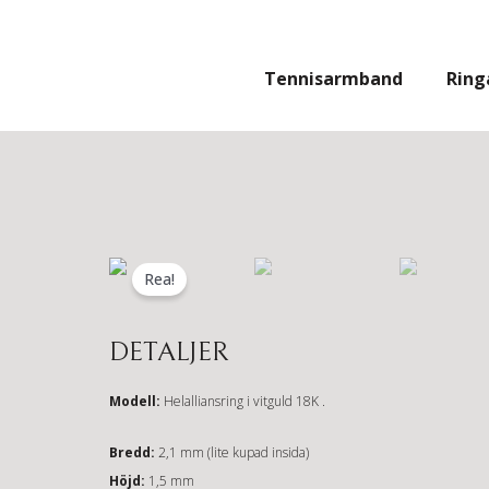
Hoppa
till
innehåll
Tennisarmband
Ring
Rea!
DETALJER
Modell:
Helalliansring i vitguld 18K .
Bredd:
2,1 mm (lite kupad insida)
Höjd:
1,5 mm