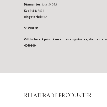
Diamanter:
totalt 0.64ct
Kvalitét:
F/SI1
Ringstorlek:
52
SE VIDEO!
Vill du ha ett pris på en annan ringstorlek, diamantst
4060100
RELATERADE PRODUKTER