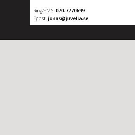
Ring/SMS:
070-7770699
Epost:
jonas@juvelia.se