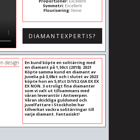
Proportioner:
Excellent
Symmetri:
Excellent
Flourisering:
None
DIAMANTEXPERTIS?
En kund köpte en solitärring med
en diamant på 1,50ct (2018). 2021
Köpte samma kund en diamant av
Juvelia på 3,08ct och i slutet av 2023
köpte hon en 5,01ct D/VS2 GIA EX EX
EX NON. 3 otroligt fina diamanter
som vi valt ut tillsammans med
våran leverantör i Antwerpen.
Våran skickliga guldsmed och
juvelfattare i Stockholm har
tillverkat vackra solitärringar till
varje diamant. Fantasiskt!