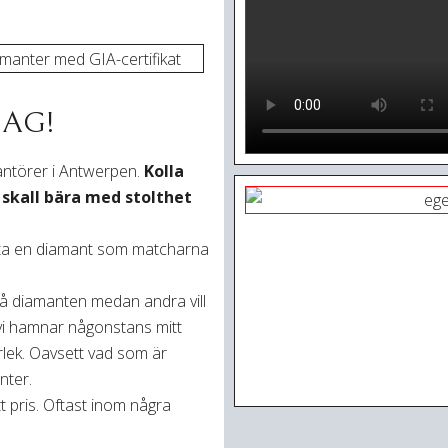
DAG!
rantörer i Antwerpen.
Kolla
skall bära med stolthet
 hitta en diamant som matcharna
å diamanten medan andra vill
t vi hamnar någonstans mitt
orlek. Oavsett vad som är
anter.
tt pris. Oftast inom några