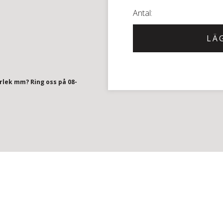
0.64ct
F/SI1
Benify
LÄ
mängd
orlek mm? Ring oss på 08-