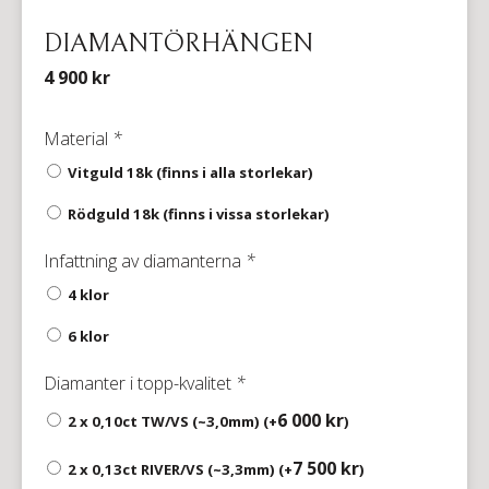
DIAMANTÖRHÄNGEN
4 900
kr
Diamantörhängen
Material
*
mängd
Vitguld 18k (finns i alla storlekar)
Rödguld 18k (finns i vissa storlekar)
Infattning av diamanterna
*
4 klor
6 klor
Diamanter i topp-kvalitet
*
6 000
kr
2 x 0,10ct TW/VS (~3,0mm) (+
)
7 500
kr
2 x 0,13ct RIVER/VS (~3,3mm) (+
)