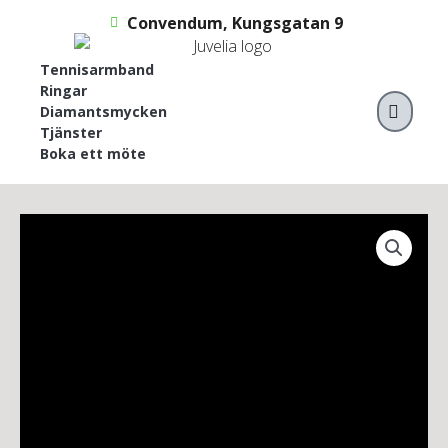
Hoppa
Convendum, Kungsgatan 9
till
innehåll
Tennisarmband
Ringar
VAR
Diamantsmycken
Tjänster
Boka ett möte