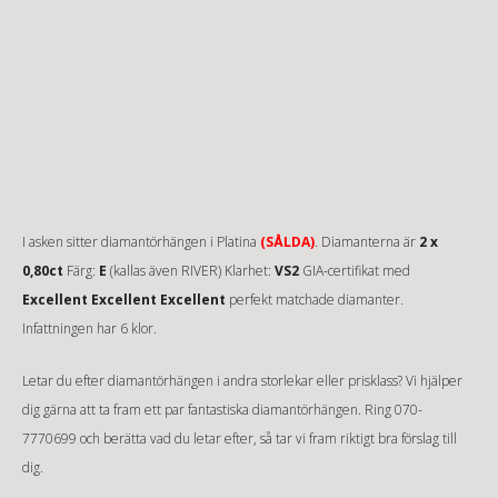
I asken sitter diamantörhängen i Platina
(SÅLDA)
. Diamanterna är
2 x
0,80ct
Färg:
E
(kallas även RIVER) Klarhet:
VS2
GIA-certifikat med
Excellent Excellent Excellent
perfekt matchade diamanter.
Infattningen har 6 klor.
Letar du efter diamantörhängen i andra storlekar eller prisklass? Vi hjälper
dig gärna att ta fram ett par fantastiska diamantörhängen. Ring
070-
7770699
och berätta vad du letar efter, så tar vi fram riktigt bra förslag till
dig.