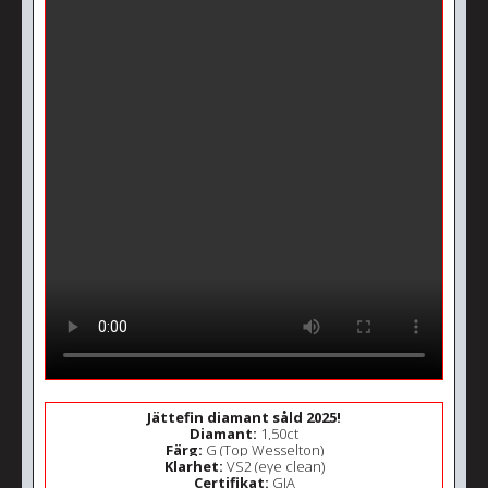
Jättefin diamant såld 2025!
Diamant:
1,50ct
Färg:
G (Top Wesselton)
Klarhet:
VS2 (eye clean)
Certifikat:
GIA