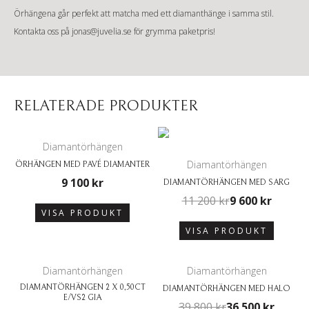
Örhängena går perfekt att matcha med ett
diamanthänge
i samma stil.
Kontakta oss på
jonas@juvelia.se
för grymma paketpris!
RELATERADE PRODUKTER
Diamantörhängen
Diamantörhängen
ÖRHÄNGEN MED PAVÉ DIAMANTER
9 100
kr
DIAMANTÖRHÄNGEN MED SARG
11 200
kr
9 600
kr
VISA PRODUKT
VISA PRODUKT
Diamantörhängen
Diamantörhängen
DIAMANTÖRHÄNGEN 2 X 0,50CT
DIAMANTÖRHÄNGEN MED HALO
E/VS2 GIA
39 800
kr
36 500
kr